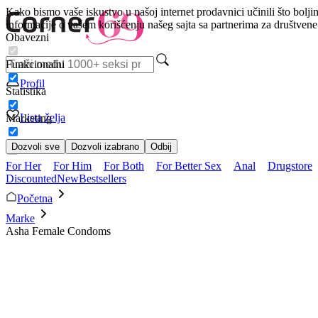
Kako bismo vaše iskustvo u našoj internet prodavnici učinili što bolji
informacije o vašem korišćenju našeg sajta sa partnerima za društven
Obavezni
Funkcionalni
Profil
Statistika
Lista želja
Marketing
Dozvoli sve
Dozvoli izabrano
Odbij
For Her
For Him
For Both
For Better Sex
Anal
Drugstore
Discounted
New
Bestsellers
Početna
Marke
Asha Female Condoms