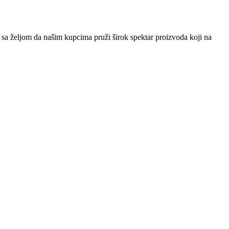
sa željom da našim kupcima pruži širok spektar proizvoda koji na