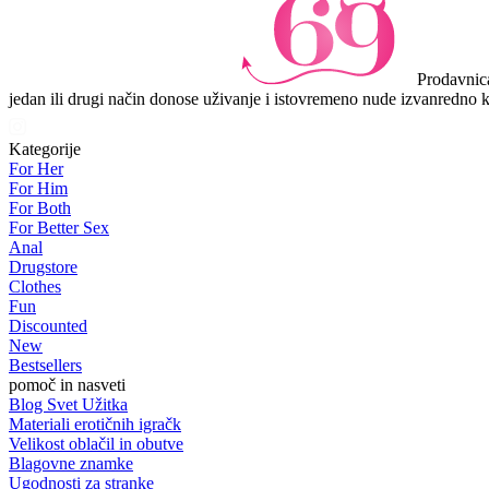
Prodavnica
jedan ili drugi način donose uživanje i istovremeno nude izvanredno k
Kategorije
For Her
For Him
For Both
For Better Sex
Anal
Drugstore
Clothes
Fun
Discounted
New
Bestsellers
pomoč in nasveti
Blog Svet Užitka
Materiali erotičnih igračk
Velikost oblačil in obutve
Blagovne znamke
Ugodnosti za stranke