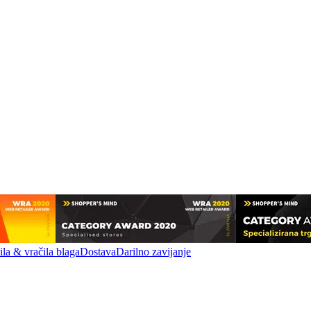
la & vračila blaga
Dostava
Darilno zavijanje