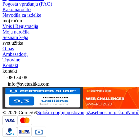
Pogosta vprašanja (FAQ)
Kako naročiti?
Navodila za izdelke
moj račun
Vpis | Registracija
Moja naročila
Seznam želja
svet užitka
O nas
Ambasadorji
Trgovine
Kontakt
kontakt
080 34 08
info@svetuzitka.com
© 2026 Corner69
Splošni pogoji poslovanja
Zasebnost in piškoti
Naroči