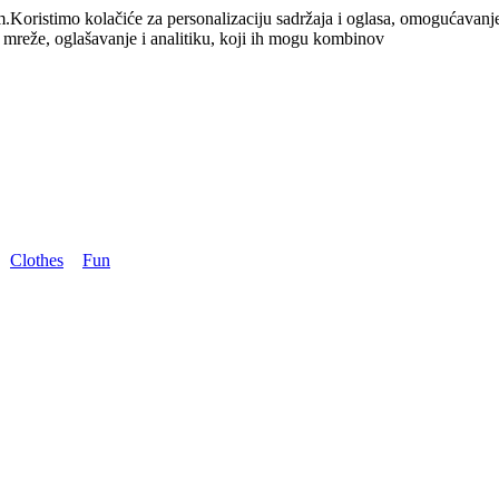
m.
Koristimo kolačiće za personalizaciju sadržaja i oglasa, omogućavanj
e mreže, oglašavanje i analitiku, koji ih mogu kombinov
Clothes
Fun