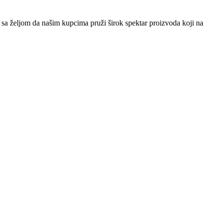
sa željom da našim kupcima pruži širok spektar proizvoda koji na