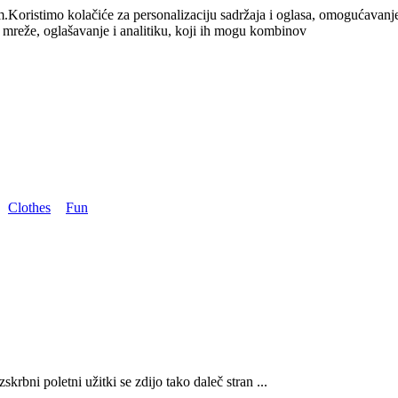
m.
Koristimo kolačiće za personalizaciju sadržaja i oglasa, omogućavanj
e mreže, oglašavanje i analitiku, koji ih mogu kombinov
Clothes
Fun
zskrbni poletni užitki se zdijo tako daleč stran ...