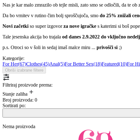
Nas je kar malo zmrazilo ob tejle misli, zato smo se odločili, da te 
Da bo vrnitev v rutino čim bolj sproščujoča, smo
do 25% znižali cen
Novi začetki
so super izgovor
za nove igračke
s katerimi si boš pope
Tale jesenska akcija bo trajala
od danes 2.9.2022 do vključno nedelj
p.s. Otroci so v šoli in sedaj imaš malce miru ...
privošči si
;)
Kategorije:
For Her
(67)
Clothes
(45)
Anal
(5)
For Better Sex
(18)
Featured
(10)
For H
Obriši izabrane filtere
Filtriraj proizvode prema:
Stanje zaliha
Broj proizvoda:
0
Sortirati po:
Nema proizvoda