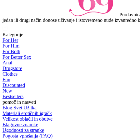
Prodavnica
jedan ili drugi način donose uživanje i istovremeno nude izvanredno k
Kategorije
For Her
For Him
For Both
For Better Sex
Anal
Drugstore
Clothes
Fun
Discounted
New
Bestsellers
pomoč in nasveti
Blog Svet Užitka
Materiali erotičnih igračk
Velikost oblačil in obutve
Blagovne znamke
Ugodnosti za stranke
Pogosta vprašanja (FAQ)