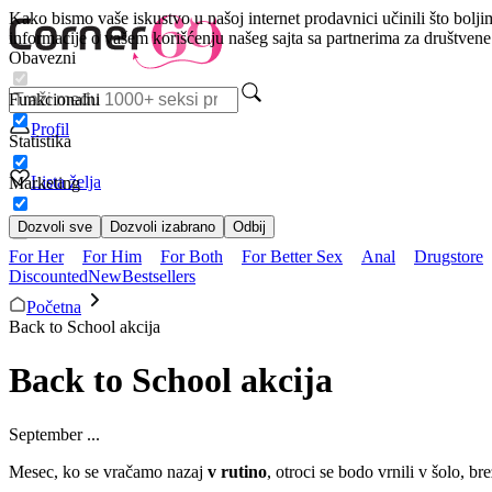
Kako bismo vaše iskustvo u našoj internet prodavnici učinili što bolji
informacije o vašem korišćenju našeg sajta sa partnerima za društven
Obavezni
Funkcionalni
Profil
Statistika
Lista želja
Marketing
Dozvoli sve
Dozvoli izabrano
Odbij
For Her
For Him
For Both
For Better Sex
Anal
Drugstore
Discounted
New
Bestsellers
Početna
Back to School akcija
Back to School akcija
September ...
Mesec, ko se vračamo nazaj
v rutino
, otroci se bodo vrnili v šolo, bre