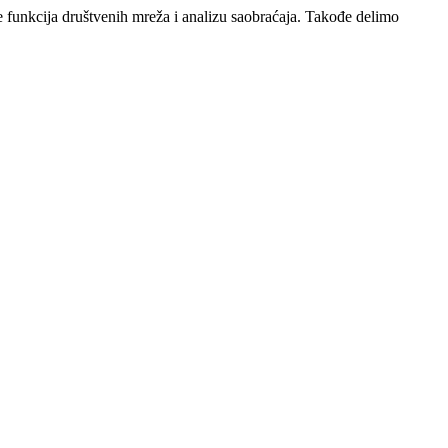
e funkcija društvenih mreža i analizu saobraćaja. Takođe delimo