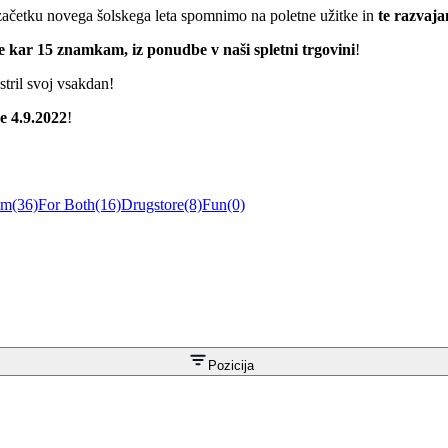
ob začetku novega šolskega leta spomnimo na poletne užitke in
te razvaj
e kar 15 znamkam, iz ponudbe v naši spletni trgovini
!
stril svoj vsakdan!
e 4.9.2022
!
im
(36)
For Both
(16)
Drugstore
(8)
Fun
(0)
Pozicija