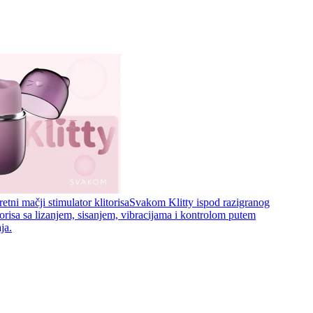
etni mačji stimulator klitorisa
Svakom Klitty ispod razigranog
torisa sa lizanjem, sisanjem, vibracijama i kontrolom putem
ja.