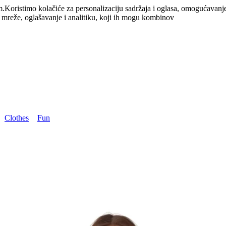
m.
Koristimo kolačiće za personalizaciju sadržaja i oglasa, omogućavanj
e mreže, oglašavanje i analitiku, koji ih mogu kombinov
Clothes
Fun