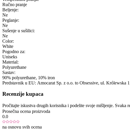
Ručno pranje
Beljenje:
Ne
Peglanje:
Ne
Sušenje u sušilici:
Ne
Color:
White
Pogodno za:
Uniseks
Material:
Polyurethane
Sastav:
90% polyurethane, 10% iron
Predstavnik u EU:
Amocarat Sp. z o.o. to Obsessive
, ul. Królewska 1
Recenzije kupaca
Pročitajte iskustva drugih korisnika i podelite svoje mišljenje. Sva
Prosečna ocena proizvoda
0.0
na osnovu svih ocena