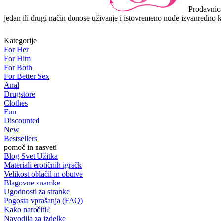
Prodavnica
jedan ili drugi način donose uživanje i istovremeno nude izvanredno k
Kategorije
For Her
For Him
For Both
For Better Sex
Anal
Drugstore
Clothes
Fun
Discounted
New
Bestsellers
pomoč in nasveti
Blog Svet Užitka
Materiali erotičnih igračk
Velikost oblačil in obutve
Blagovne znamke
Ugodnosti za stranke
Pogosta vprašanja (FAQ)
Kako naročiti?
Navodila za izdelke