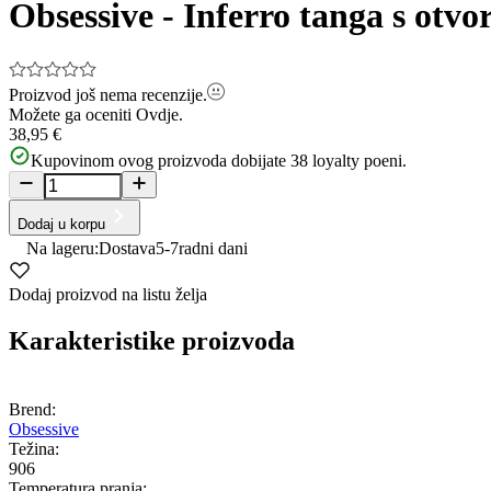
of
Obsessive - Inferro tanga s otv
7
Proizvod još nema recenzije.
Možete ga oceniti
Ovdje.
38,95 €
Kupovinom ovog proizvoda dobijate
38
loyalty poeni.
Dodaj u korpu
Na lageru:
Dostava
5-7
radni dani
Dodaj proizvod na listu želja
Karakteristike proizvoda
Brend:
Obsessive
Težina:
906
Temperatura pranja: