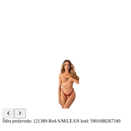
Item
1
of
7
Item
Šifra proizvoda
:
121389-Red-S/M/L
EAN kod
:
5901688267349
1