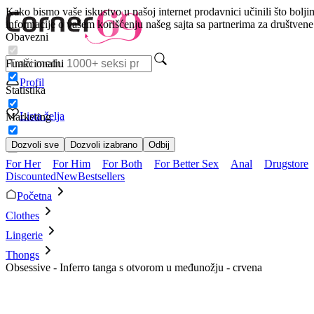
Kako bismo vaše iskustvo u našoj internet prodavnici učinili što bolji
informacije o vašem korišćenju našeg sajta sa partnerima za društven
Obavezni
Funkcionalni
Profil
Statistika
Lista želja
Marketing
Dozvoli sve
Dozvoli izabrano
Odbij
For Her
For Him
For Both
For Better Sex
Anal
Drugstore
Discounted
New
Bestsellers
Početna
Clothes
Lingerie
Thongs
Obsessive - Inferro tanga s otvorom u međunožju - crvena