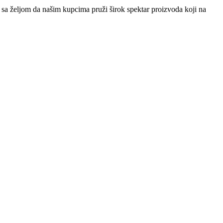
sa željom da našim kupcima pruži širok spektar proizvoda koji na