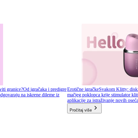
viti granice?
Od igračaka i predigre
Erotične igračke
Svakom Klitty: diskr
odgovaraju na iskrene dileme iz
mačjeg poklopca krije stimulator kli
aplikacije za istraživanje novih oseća
Pročitaj više