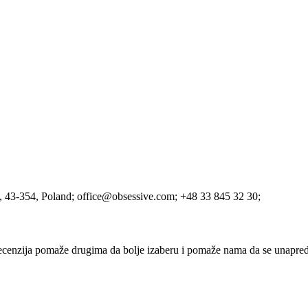
, 43-354
, Poland;
office@obsessive.com;
+48 33 845 32 30;
ka recenzija pomaže drugima da bolje izaberu i pomaže nama da se unapre