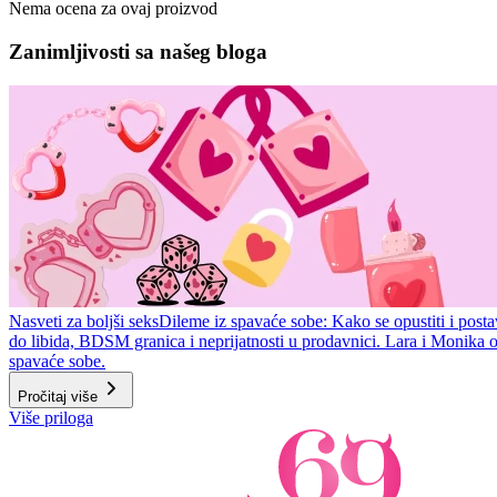
Nema ocena za ovaj proizvod
Zanimljivosti sa našeg bloga
Nasveti za boljši seks
Dileme iz spavaće sobe: Kako se opustiti i posta
do libida, BDSM granica i neprijatnosti u prodavnici. Lara i Monika 
spavaće sobe.
Pročitaj više
Item
Više priloga
1
of
2