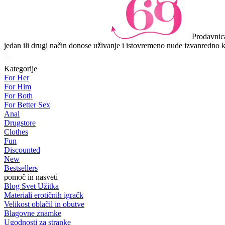
Prodavnica
jedan ili drugi način donose uživanje i istovremeno nude izvanredno k
Kategorije
For Her
For Him
For Both
For Better Sex
Anal
Drugstore
Clothes
Fun
Discounted
New
Bestsellers
pomoč in nasveti
Blog Svet Užitka
Materiali erotičnih igračk
Velikost oblačil in obutve
Blagovne znamke
Ugodnosti za stranke