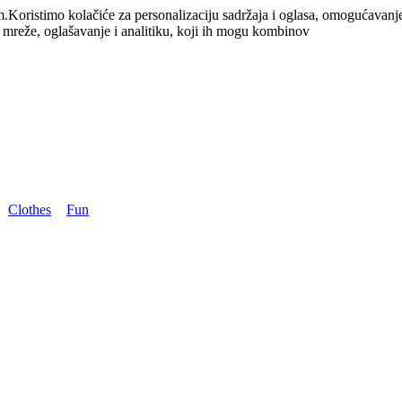
m.
Koristimo kolačiće za personalizaciju sadržaja i oglasa, omogućavanj
e mreže, oglašavanje i analitiku, koji ih mogu kombinov
Clothes
Fun