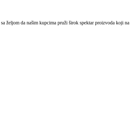
sa željom da našim kupcima pruži širok spektar proizvoda koji na