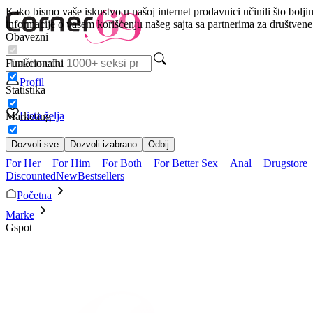
Kako bismo vaše iskustvo u našoj internet prodavnici učinili što bolji
informacije o vašem korišćenju našeg sajta sa partnerima za društven
Obavezni
Funkcionalni
Profil
Statistika
Lista želja
Marketing
Dozvoli sve
Dozvoli izabrano
Odbij
For Her
For Him
For Both
For Better Sex
Anal
Drugstore
Discounted
New
Bestsellers
Početna
Marke
Gspot