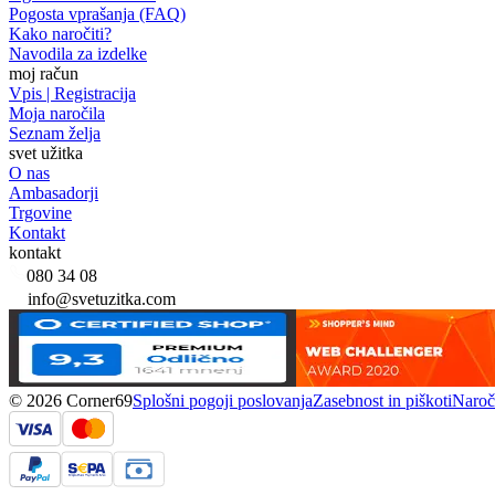
Pogosta vprašanja (FAQ)
Kako naročiti?
Navodila za izdelke
moj račun
Vpis | Registracija
Moja naročila
Seznam želja
svet užitka
O nas
Ambasadorji
Trgovine
Kontakt
kontakt
080 34 08
info@svetuzitka.com
© 2026 Corner69
Splošni pogoji poslovanja
Zasebnost in piškoti
Naroči