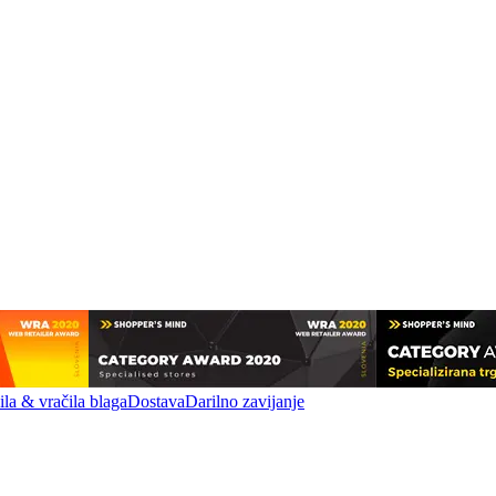
la & vračila blaga
Dostava
Darilno zavijanje