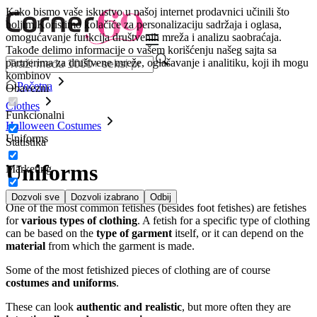
Kako bismo vaše iskustvo u našoj internet prodavnici učinili što
boljim.
Koristimo kolačiće za personalizaciju sadržaja i oglasa,
omogućavanje funkcija društvenih mreža i analizu saobraćaja.
Takođe delimo informacije o vašem korišćenju našeg sajta sa
partnerima za društvene mreže, oglašavanje i analitiku, koji ih mogu
kombinov
Početna
Obavezni
Clothes
Funkcionalni
Halloween Costumes
Uniforms
Statistika
Uniforms
Marketing
Dozvoli sve
Dozvoli izabrano
Odbij
One of the most common fetishes (besides foot fetishes) are fetishes
for
various types of clothing
. A fetish for a specific type of clothing
can be based on the
type of garment
itself, or it can depend on the
material
from which the garment is made.
Some of the most fetishized pieces of clothing are of course
costumes and uniforms
.
These can look
authentic and realistic
, but more often they are