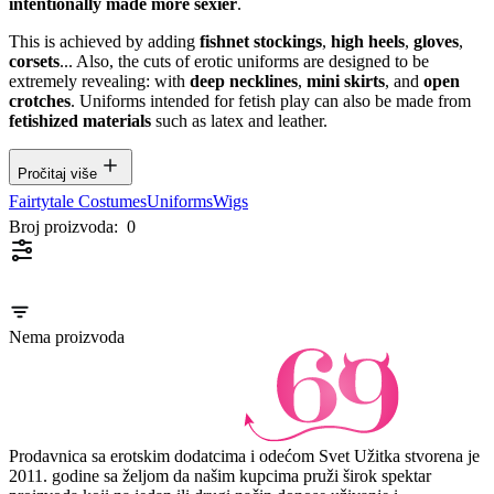
intentionally made more sexier
.
This is achieved by adding
fishnet stockings
,
high heels
,
gloves
,
corsets
... Also, the cuts of erotic uniforms are designed to be
extremely revealing: with
deep necklines
,
mini skirts
, and
open
crotches
. Uniforms intended for fetish play can also be made from
fetishized materials
such as latex and leather.
Pročitaj više
Fairtytale Costumes
Uniforms
Wigs
Broj proizvoda:
0
Nema proizvoda
Prodavnica sa erotskim dodatcima i odećom Svet Užitka stvorena je
2011. godine sa željom da našim kupcima pruži širok spektar