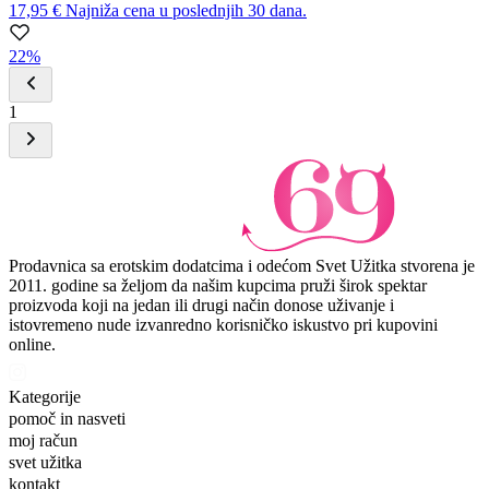
17,95 €
Najniža cena u poslednjih 30 dana.
22%
1
Prodavnica sa erotskim dodatcima i odećom Svet Užitka stvorena je
2011. godine sa željom da našim kupcima pruži širok spektar
proizvoda koji na jedan ili drugi način donose uživanje i
istovremeno nude izvanredno korisničko iskustvo pri kupovini
online.
Kategorije
pomoč in nasveti
moj račun
svet užitka
kontakt