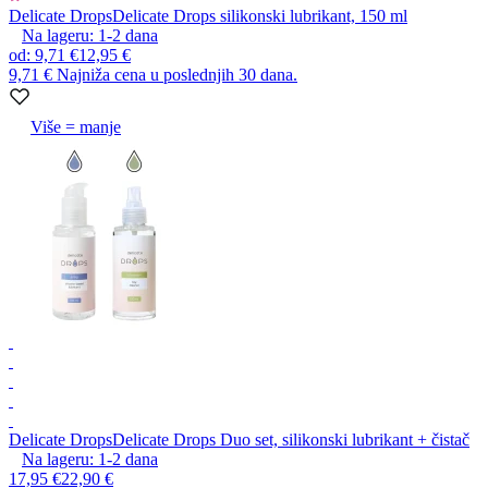
Delicate Drops
Delicate Drops silikonski lubrikant, 150 ml
Na lageru:
1-2
dana
od
:
9,71 €
12,95 €
9,71 €
Najniža cena u poslednjih 30 dana.
Više = manje
Delicate Drops
Delicate Drops Duo set, silikonski lubrikant + čistač
Na lageru:
1-2
dana
17,95 €
22,90 €