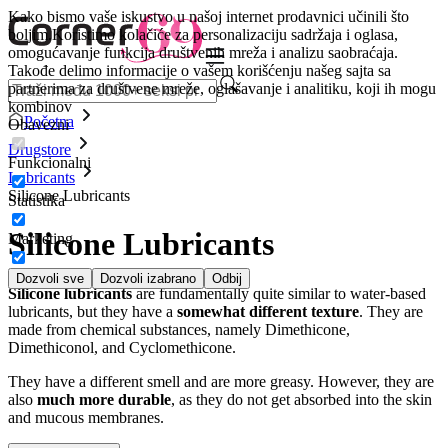
Kako bismo vaše iskustvo u našoj internet prodavnici učinili što
boljim.
Koristimo kolačiće za personalizaciju sadržaja i oglasa,
omogućavanje funkcija društvenih mreža i analizu saobraćaja.
Takođe delimo informacije o vašem korišćenju našeg sajta sa
partnerima za društvene mreže, oglašavanje i analitiku, koji ih mogu
kombinov
Početna
Obavezni
Drugstore
Funkcionalni
Lubricants
Silicone Lubricants
Statistika
Silicone Lubricants
Marketing
Dozvoli sve
Dozvoli izabrano
Odbij
Silicone lubricants
are fundamentally quite similar to water-based
lubricants, but they have a
somewhat different texture
. They are
made from chemical substances, namely Dimethicone,
Dimethiconol, and Cyclomethicone.
They have a different smell and are more greasy. However, they are
also
much more durable
, as they do not get absorbed into the skin
and mucous membranes.