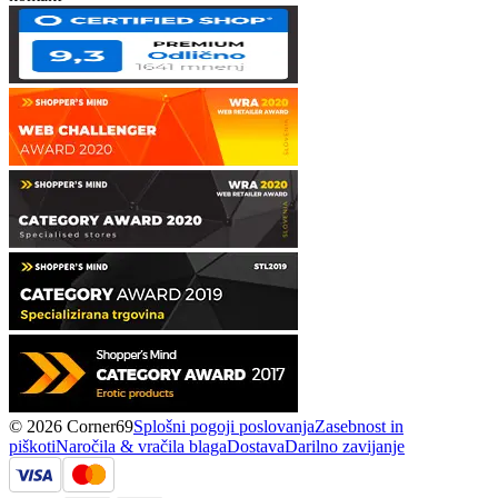
© 2026 Corner69
Splošni pogoji poslovanja
Zasebnost in
piškoti
Naročila & vračila blaga
Dostava
Darilno zavijanje