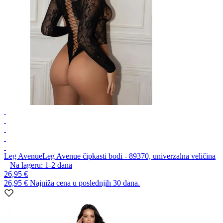
Leg Avenue
Leg Avenue čipkasti bodi - 89370, univerzalna veličina
Na lageru:
1-2
dana
26,95 €
26,95 €
Najniža cena u poslednjih 30 dana.