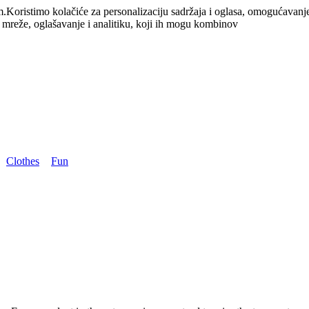
m.
Koristimo kolačiće za personalizaciju sadržaja i oglasa, omogućavanj
e mreže, oglašavanje i analitiku, koji ih mogu kombinov
Clothes
Fun