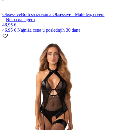
Obsessive
Bodi sa izrezima Obsessive - Matildea, crveni
Nema na lageru
46,95 €
46,95 €
Najniža cena u poslednjih 30 dana.