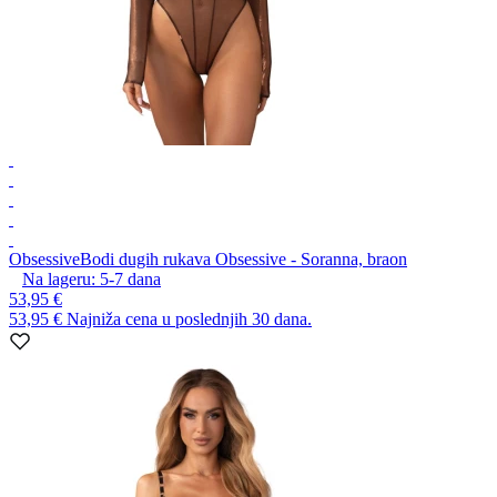
Obsessive
Bodi dugih rukava Obsessive - Soranna, braon
Na lageru:
5-7
dana
53,95 €
53,95 €
Najniža cena u poslednjih 30 dana.