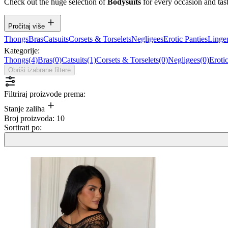
Check out the huge selection of
Bodysuits
for every occasion and tast
Pročitaj više
Thongs
Bras
Catsuits
Corsets & Torselets
Negligees
Erotic Panties
Linger
Kategorije:
Thongs
(4)
Bras
(0)
Catsuits
(1)
Corsets & Torselets
(0)
Negligees
(0)
Eroti
Obriši izabrane filtere
Filtriraj proizvode prema:
Stanje zaliha
Broj proizvoda:
10
Sortirati po: