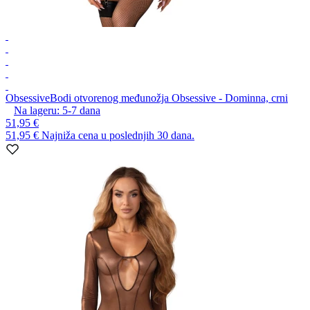
Obsessive
Bodi otvorenog međunožja Obsessive - Dominna, crni
Na lageru:
5-7
dana
51,95 €
51,95 €
Najniža cena u poslednjih 30 dana.