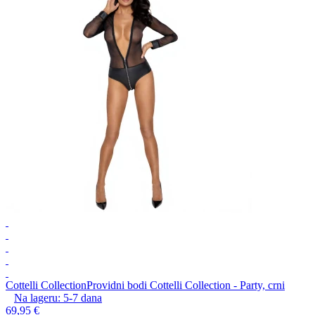
Cottelli Collection
Providni bodi Cottelli Collection - Party, crni
Na lageru:
5-7
dana
69,95 €