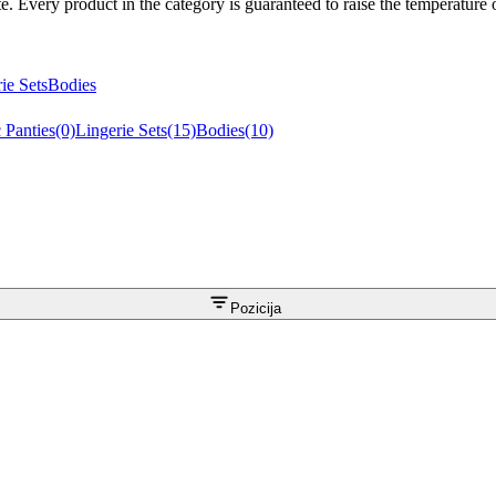
e. Every product in the category is guaranteed to raise the temperature
ie Sets
Bodies
c Panties
(0)
Lingerie Sets
(15)
Bodies
(10)
Pozicija