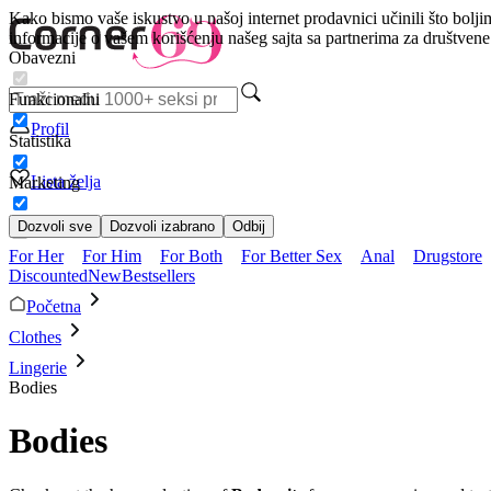
Kako bismo vaše iskustvo u našoj internet prodavnici učinili što bolji
informacije o vašem korišćenju našeg sajta sa partnerima za društven
Obavezni
Funkcionalni
Profil
Statistika
Lista želja
Marketing
Dozvoli sve
Dozvoli izabrano
Odbij
For Her
For Him
For Both
For Better Sex
Anal
Drugstore
Discounted
New
Bestsellers
Početna
Clothes
Lingerie
Bodies
Bodies