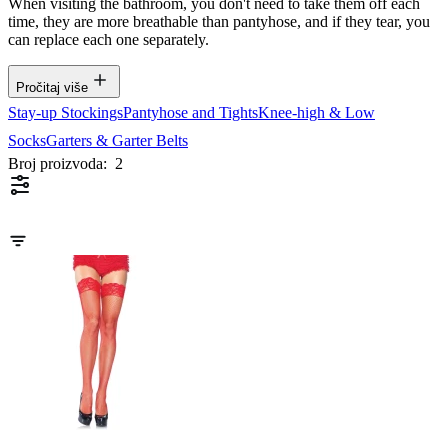
When visiting the bathroom, you don't need to take them off each
time, they are more breathable than pantyhose, and if they tear, you
can replace each one separately.
Pročitaj više
Stay-up Stockings
Pantyhose and Tights
Knee-high & Low
Socks
Garters & Garter Belts
Broj proizvoda:
2