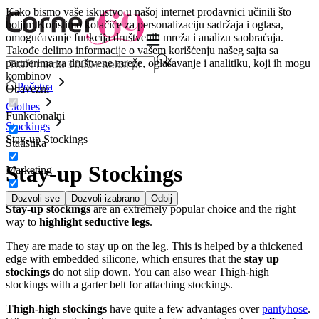
Kako bismo vaše iskustvo u našoj internet prodavnici učinili što
boljim.
Koristimo kolačiće za personalizaciju sadržaja i oglasa,
omogućavanje funkcija društvenih mreža i analizu saobraćaja.
Takođe delimo informacije o vašem korišćenju našeg sajta sa
partnerima za društvene mreže, oglašavanje i analitiku, koji ih mogu
kombinov
Početna
Obavezni
Clothes
Funkcionalni
Stockings
Stay-up Stockings
Statistika
Stay-up Stockings
Marketing
Dozvoli sve
Dozvoli izabrano
Odbij
Stay-up stockings
are an extremely popular choice and the right
way to
highlight seductive legs
.
They are made to stay up on the leg. This is helped by a thickened
edge with embedded silicone, which ensures that the
stay up
stockings
do not slip down. You can also wear Thigh-high
stockings with a garter belt for attaching stockings.
Thigh-high stockings
have quite a few advantages over
pantyhose
.