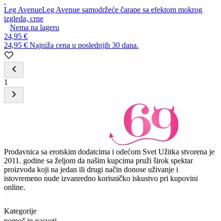
Leg Avenue
Leg Avenue samodržeće čarape sa efektom mokrog
izgleda, crne
Nema na lageru
24,95 €
24,95 €
Najniža cena u poslednjih 30 dana.
1
Prodavnica sa erotskim dodatcima i odećom Svet Užitka stvorena je
2011. godine sa željom da našim kupcima pruži širok spektar
proizvoda koji na jedan ili drugi način donose uživanje i
istovremeno nude izvanredno korisničko iskustvo pri kupovini
online.
Kategorije
pomoč in nasveti