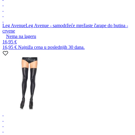
Leg Avenue
Leg Avenue - samodržeće mrežaste čarape do butina -
crvene
Nema na lageru
16,95 €
16,95 €
Najniža cena u poslednjih 30 dana.