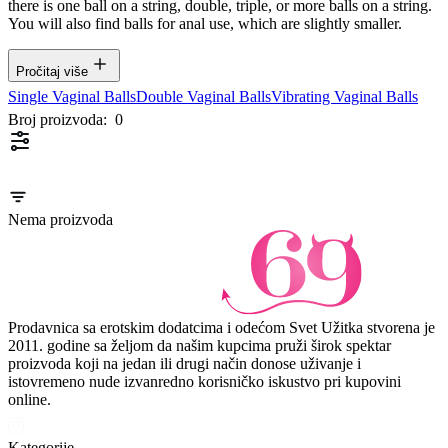
there is one ball on a string, double, triple, or more balls on a string.
You will also find balls for anal use, which are slightly smaller.
Pročitaj više
Single Vaginal Balls
Double Vaginal Balls
Vibrating Vaginal Balls
Broj proizvoda:
0
Nema proizvoda
Prodavnica sa erotskim dodatcima i odećom Svet Užitka stvorena je
2011. godine sa željom da našim kupcima pruži širok spektar
proizvoda koji na jedan ili drugi način donose uživanje i
istovremeno nude izvanredno korisničko iskustvo pri kupovini
online.
Kategorije