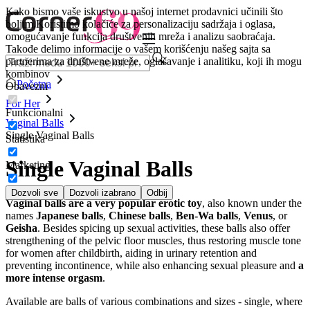
Kako bismo vaše iskustvo u našoj internet prodavnici učinili što
boljim.
Koristimo kolačiće za personalizaciju sadržaja i oglasa,
omogućavanje funkcija društvenih mreža i analizu saobraćaja.
Takođe delimo informacije o vašem korišćenju našeg sajta sa
partnerima za društvene mreže, oglašavanje i analitiku, koji ih mogu
kombinov
Početna
Obavezni
For Her
Funkcionalni
Vaginal Balls
Single Vaginal Balls
Statistika
Single Vaginal Balls
Marketing
Dozvoli sve
Dozvoli izabrano
Odbij
Vaginal balls are a very popular erotic toy
, also known under the
names
Japanese balls
,
Chinese balls
,
Ben-Wa balls
,
Venus
, or
Geisha
. Besides spicing up sexual activities, these balls also offer
strengthening of the pelvic floor muscles, thus restoring muscle tone
for women after childbirth, aiding in urinary retention and
preventing incontinence, while also enhancing sexual pleasure and
a
more intense orgasm
.
Available are balls of various combinations and sizes - single, where