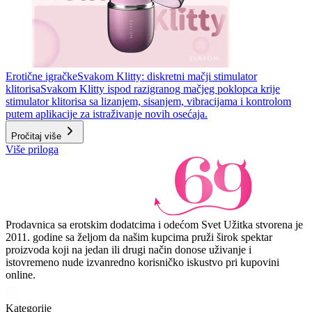
Erotične igračke
Svakom Klitty: diskretni mačji stimulator
klitorisa
Svakom Klitty ispod razigranog mačjeg poklopca krije
stimulator klitorisa sa lizanjem, sisanjem, vibracijama i kontrolom
putem aplikacije za istraživanje novih osećaja.
Pročitaj više
Više priloga
Prodavnica sa erotskim dodatcima i odećom Svet Užitka stvorena je
2011. godine sa željom da našim kupcima pruži širok spektar
proizvoda koji na jedan ili drugi način donose uživanje i
istovremeno nude izvanredno korisničko iskustvo pri kupovini
online.
Kategorije