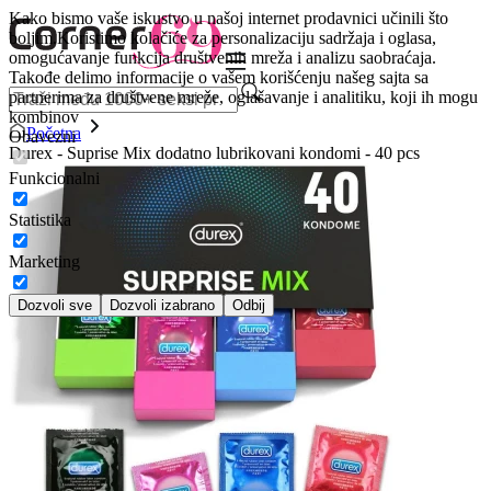
Kako bismo vaše iskustvo u našoj internet prodavnici učinili što
boljim.
Koristimo kolačiće za personalizaciju sadržaja i oglasa,
omogućavanje funkcija društvenih mreža i analizu saobraćaja.
Takođe delimo informacije o vašem korišćenju našeg sajta sa
partnerima za društvene mreže, oglašavanje i analitiku, koji ih mogu
kombinov
Početna
Obavezni
Durex - Suprise Mix dodatno lubrikovani kondomi - 40 pcs
Funkcionalni
Statistika
Marketing
Dozvoli sve
Dozvoli izabrano
Odbij