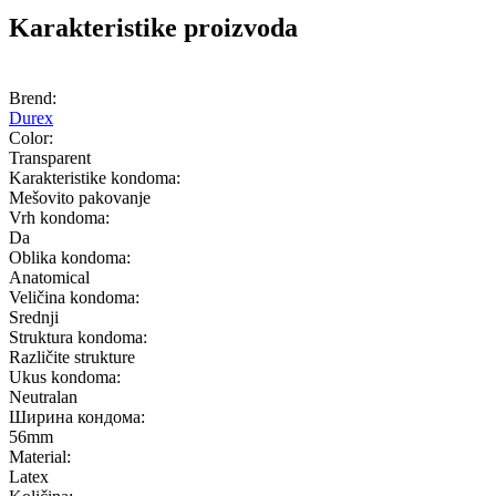
Karakteristike proizvoda
Brend:
Durex
Color:
Transparent
Karakteristike kondoma:
Mešovito pakovanje
Vrh kondoma:
Da
Oblika kondoma:
Anatomical
Veličina kondoma:
Srednji
Struktura kondoma:
Različite strukture
Ukus kondoma:
Neutralan
Ширина кондома:
56mm
Material:
Latex