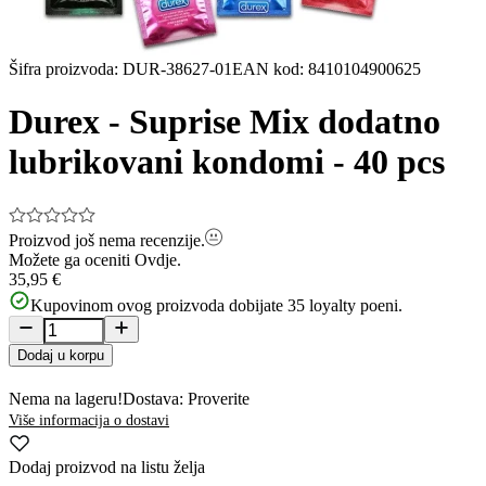
Šifra proizvoda
:
DUR-38627-01
EAN kod
:
8410104900625
Durex - Suprise Mix dodatno
lubrikovani kondomi - 40 pcs
Proizvod još nema recenzije.
Možete ga oceniti
Ovdje.
35,95 €
Kupovinom ovog proizvoda dobijate
35
loyalty poeni.
Dodaj u korpu
Nema na lageru!
Dostava: Proverite
Više informacija o dostavi
Dodaj proizvod na listu želja