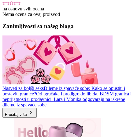
na osnovu svih ocena
Nema ocena za ovaj proizvod
Zanimljivosti sa našeg bloga
Nasveti za boljši seks
Dileme iz spavaće sobe: Kako se opustiti i
postaviti granice?
Od igračaka i predigre do libida, BDSM granica i
neprijatnosti u prodavnici. Lara i Monika odgovaraju na iskrene
dileme iz spavaće sobe.
Pročitaj više