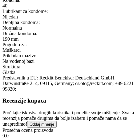
Količina:
40
Lubrikant za kondome:
Nijedan
Debljina kondoma:
Normalna
Dužina kondoma:
190 mm
Pogodno za:
Muškarci
Prikladan mazivo:
Na vodenoj bazi
Struktura:
Glatka
Predstavnik u EU:
Reckitt Benckiser Deutschland GmbH
,
Darwinstraße 2- 4
, 69115
, Germany;
cs.otc@reckitt.com;
+49 6221
99820;
Recenzije kupaca
Pročitajte iskustva drugih korisnika i podelite svoje mišljenje. Svaka
recenzija pomaže drugima da bolje izaberu i pomaže nama da se
unapredimo!
Oddaj mnenje
Prosečna ocena proizvoda
0.0