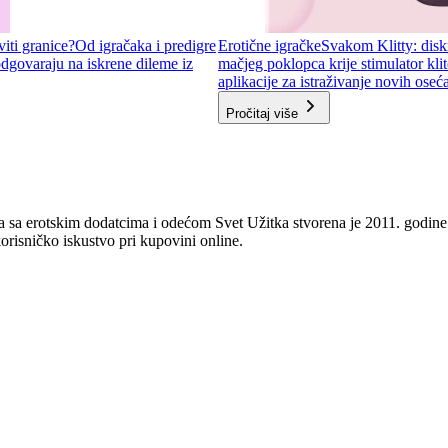
viti granice?
Od igračaka i predigre
Erotične igračke
Svakom Klitty: diskr
odgovaraju na iskrene dileme iz
mačjeg poklopca krije stimulator kli
aplikacije za istraživanje novih oseća
Pročitaj više
 sa erotskim dodatcima i odećom Svet Užitka stvorena je 2011. godine 
orisničko iskustvo pri kupovini online.