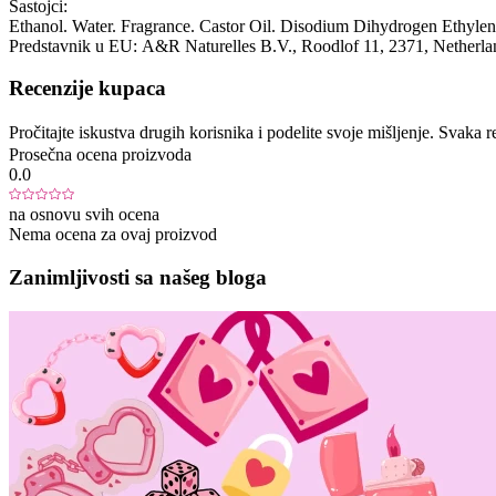
Sastojci:
Ethanol. Water. Fragrance. Castor Oil. Disodium Dihydrogen Ethylene
Predstavnik u EU:
A&R Naturelles B.V.
, Roodlof 11
, 2371
, Netherl
Recenzije kupaca
Pročitajte iskustva drugih korisnika i podelite svoje mišljenje. Sva
Prosečna ocena proizvoda
0.0
na osnovu svih ocena
Nema ocena za ovaj proizvod
Zanimljivosti sa našeg bloga