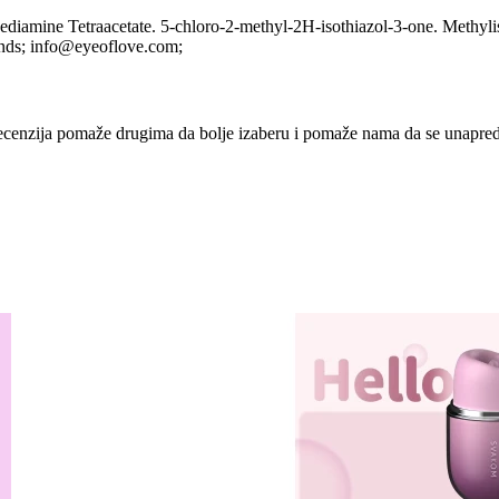
diamine Tetraacetate. 5-chloro-2-methyl-2H-isothiazol-3-one. Methylis
ands;
info@eyeoflove.com;
ka recenzija pomaže drugima da bolje izaberu i pomaže nama da se unapre