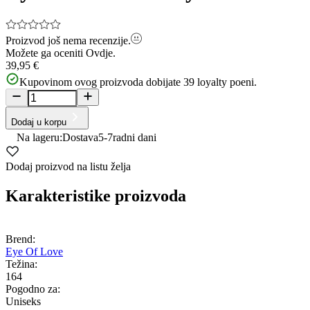
Proizvod još nema recenzije.
Možete ga oceniti
Ovdje.
39,95 €
Kupovinom ovog proizvoda dobijate
39
loyalty poeni.
Dodaj u korpu
Na lageru:
Dostava
5-7
radni dani
Dodaj proizvod na listu želja
Karakteristike proizvoda
Brend:
Eye Of Love
Težina:
164
Pogodno za:
Uniseks