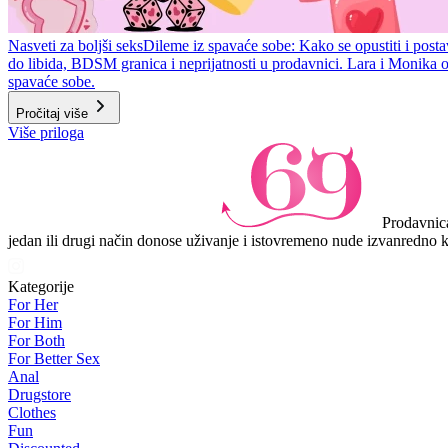
Nasveti za boljši seks
Dileme iz spavaće sobe: Kako se opustiti i posta
do libida, BDSM granica i neprijatnosti u prodavnici. Lara i Monika 
spavaće sobe.
Pročitaj više
Item
Više priloga
1
of
2
Prodavnica
jedan ili drugi način donose uživanje i istovremeno nude izvanredno k
Kategorije
For Her
For Him
For Both
For Better Sex
Anal
Drugstore
Clothes
Fun