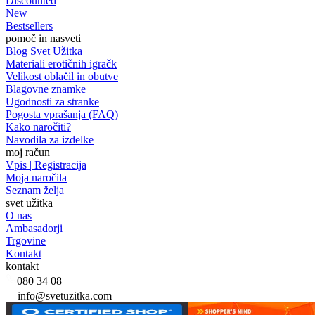
Discounted
New
Bestsellers
pomoč in nasveti
Blog Svet Užitka
Materiali erotičnih igračk
Velikost oblačil in obutve
Blagovne znamke
Ugodnosti za stranke
Pogosta vprašanja (FAQ)
Kako naročiti?
Navodila za izdelke
moj račun
Vpis | Registracija
Moja naročila
Seznam želja
svet užitka
O nas
Ambasadorji
Trgovine
Kontakt
kontakt
080 34 08
info@svetuzitka.com