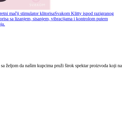
etni mačji stimulator klitorisa
Svakom Klitty ispod razigranog
torisa sa lizanjem, sisanjem, vibracijama i kontrolom putem
ja.
sa željom da našim kupcima pruži širok spektar proizvoda koji na