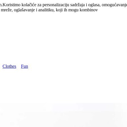
m.
Koristimo kolačiće za personalizaciju sadržaja i oglasa, omogućavanj
e mreže, oglašavanje i analitiku, koji ih mogu kombinov
Clothes
Fun