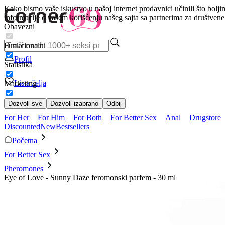
Kako bismo vaše iskustvo u našoj internet prodavnici učinili što bolji
informacije o vašem korišćenju našeg sajta sa partnerima za društven
Obavezni
Funkcionalni
Profil
Statistika
Lista želja
Marketing
Dozvoli sve
Dozvoli izabrano
Odbij
For Her
For Him
For Both
For Better Sex
Anal
Drugstore
Discounted
New
Bestsellers
Početna
For Better Sex
Pheromones
Eye of Love - Sunny Daze feromonski parfem - 30 ml