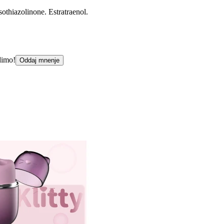
othiazolinone. Estratraenol.
dimo!
Oddaj mnenje