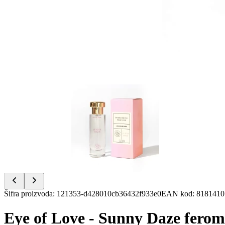
Item
1
of
4
Item
Šifra proizvoda
:
121353-d428010cb36432f933e0
EAN kod
:
8181410
1
of
Eye of Love - Sunny Daze ferom
4