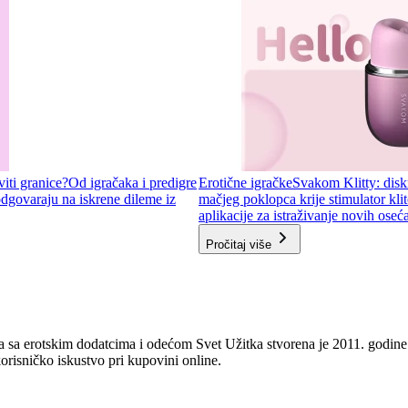
viti granice?
Od igračaka i predigre
Erotične igračke
Svakom Klitty: diskr
odgovaraju na iskrene dileme iz
mačjeg poklopca krije stimulator kli
aplikacije za istraživanje novih oseća
Pročitaj više
 sa erotskim dodatcima i odećom Svet Užitka stvorena je 2011. godine 
orisničko iskustvo pri kupovini online.