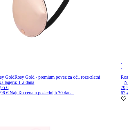
sy Gold
Rosy Gold - premium povez za oči, roze-zlatni
Rosy
a lageru:
1-2
dana
Na 
,95 €
79,9
,96 €
Najniža cena u poslednjih 30 dana.
67,4