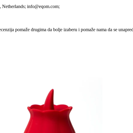
, Netherlands;
info@eqom.com;
ka recenzija pomaže drugima da bolje izaberu i pomaže nama da se unapre