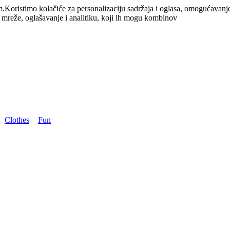
m.
Koristimo kolačiće za personalizaciju sadržaja i oglasa, omogućavanj
e mreže, oglašavanje i analitiku, koji ih mogu kombinov
Clothes
Fun