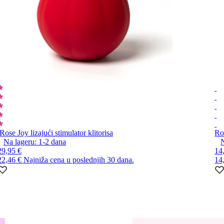
Rose Joy lizajući stimulator klitorisa
Ro
Na lageru:
1-2
dana
N
29,95 €
14
22,46 €
Najniža cena u poslednjih 30 dana.
14