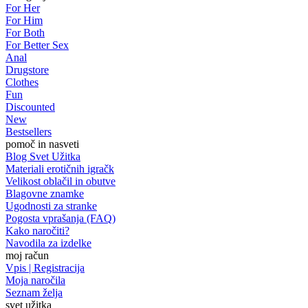
For Her
For Him
For Both
For Better Sex
Anal
Drugstore
Clothes
Fun
Discounted
New
Bestsellers
pomoč in nasveti
Blog Svet Užitka
Materiali erotičnih igračk
Velikost oblačil in obutve
Blagovne znamke
Ugodnosti za stranke
Pogosta vprašanja (FAQ)
Kako naročiti?
Navodila za izdelke
moj račun
Vpis | Registracija
Moja naročila
Seznam želja
svet užitka