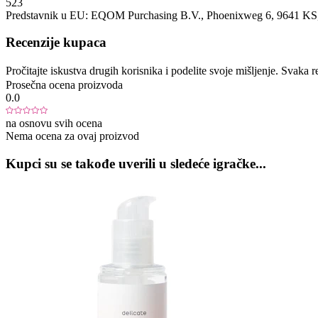
523
Predstavnik u EU:
EQOM Purchasing B.V.
, Phoenixweg 6
, 9641 KS
Recenzije kupaca
Pročitajte iskustva drugih korisnika i podelite svoje mišljenje. Sva
Prosečna ocena proizvoda
0.0
na osnovu svih ocena
Nema ocena za ovaj proizvod
Kupci su se takođe uverili u sledeće igračke...