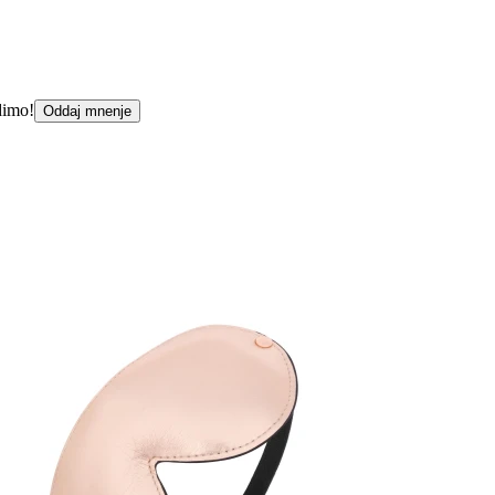
dimo!
Oddaj mnenje