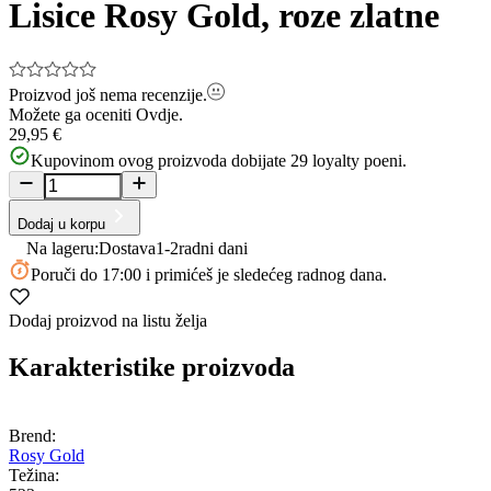
of
Lisice Rosy Gold, roze zlatne
9
Proizvod još nema recenzije.
Možete ga oceniti
Ovdje.
29,95 €
Kupovinom ovog proizvoda dobijate
29
loyalty poeni.
Dodaj u korpu
Na lageru:
Dostava
1-2
radni dani
Poruči
do 17:00
i primićeš je sledećeg radnog dana.
Dodaj proizvod na listu želja
Karakteristike proizvoda
Brend:
Rosy Gold
Težina: