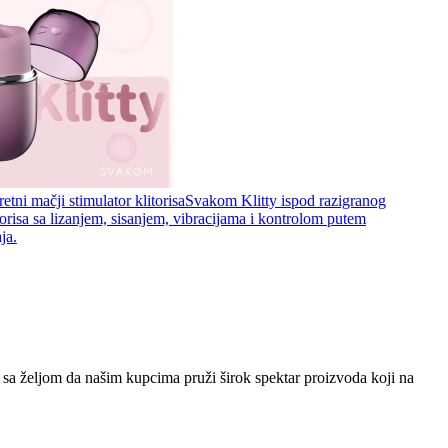
etni mačji stimulator klitorisa
Svakom Klitty ispod razigranog
torisa sa lizanjem, sisanjem, vibracijama i kontrolom putem
ja.
sa željom da našim kupcima pruži širok spektar proizvoda koji na