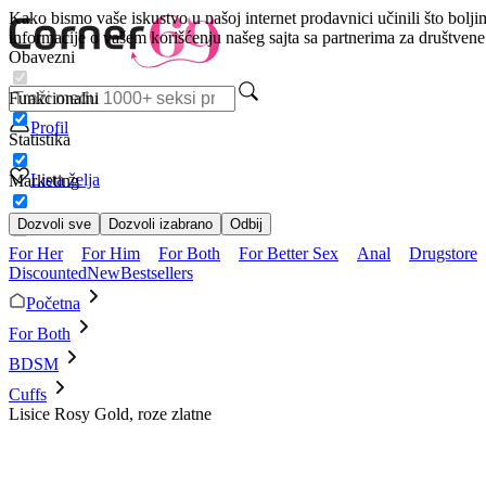
Kako bismo vaše iskustvo u našoj internet prodavnici učinili što bolji
informacije o vašem korišćenju našeg sajta sa partnerima za društven
Obavezni
Funkcionalni
Profil
Statistika
Lista želja
Marketing
Dozvoli sve
Dozvoli izabrano
Odbij
For Her
For Him
For Both
For Better Sex
Anal
Drugstore
Discounted
New
Bestsellers
Početna
For Both
BDSM
Cuffs
Lisice Rosy Gold, roze zlatne