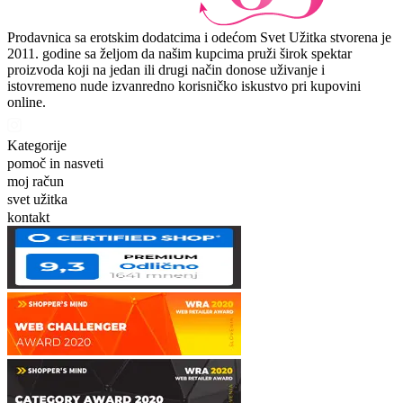
Prodavnica sa erotskim dodatcima i odećom Svet Užitka stvorena je
2011. godine sa željom da našim kupcima pruži širok spektar
proizvoda koji na jedan ili drugi način donose uživanje i
istovremeno nude izvanredno korisničko iskustvo pri kupovini
online.
Kategorije
pomoč in nasveti
moj račun
svet užitka
kontakt