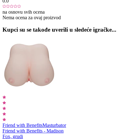
0.0
na osnovu svih ocena
Nema ocena za ovaj proizvod
Kupci su se takođe uverili u sledeće igračke...
Friend with Benefits
Masturbator
Friend with Benefits - Madison
Fox, grudi