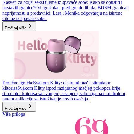
Nasveti za boljši seks
Dileme iz spavaće sobe: Kako se opustiti i
postaviti granice?
Od igračaka i predigre do libida, BDSM granica i
neprijatnosti u prodavnici. Lara i Monika odgovaraju na iskrene
dileme iz spavaće sobe.
Pročitaj više
Erotične igračke
Svakom Klitty: diskretni mačji stimulator
klitorisa
Svakom Klitty ispod razigranog mačjeg poklopca krije
stimulator klitorisa sa lizanjem, sisanjem, vibracijama i kontrolom
putem aplikacije za istraživanje novih osećaja.
Pročitaj više
Više priloga