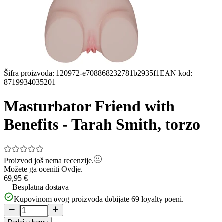
Šifra proizvoda
:
120972-e708868232781b2935f1
EAN kod
:
8719934035201
Masturbator Friend with
Benefits - Tarah Smith, torzo
Proizvod još nema recenzije.
Možete ga oceniti
Ovdje.
69,95 €
Besplatna dostava
Kupovinom ovog proizvoda dobijate
69
loyalty poeni.
Dodaj u korpu