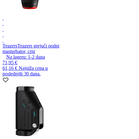
Teazers
Teazers grejući oralni
masturbator, crni
Na lageru:
1-2
dana
71,95 €
61,16 €
Najniža cena u
poslednjih 30 dana.