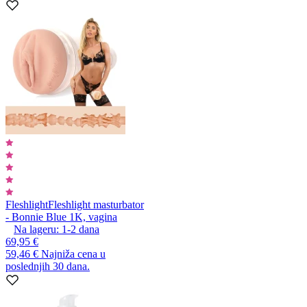
Fleshlight
Fleshlight masturbator
- Bonnie Blue 1K, vagina
Na lageru:
1-2
dana
69,95 €
59,46 €
Najniža cena u
poslednjih 30 dana.