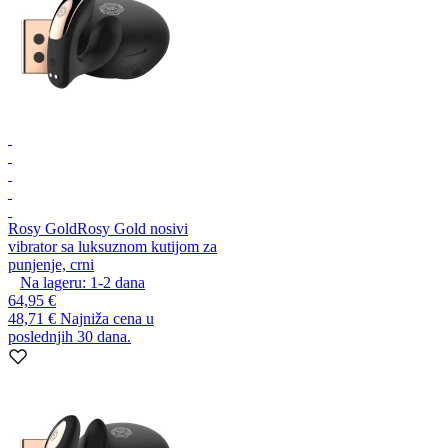
Rosy Gold
Rosy Gold nosivi
vibrator sa luksuznom kutijom za
punjenje, crni
Na lageru:
1-2
dana
64,95 €
48,71 €
Najniža cena u
poslednjih 30 dana.