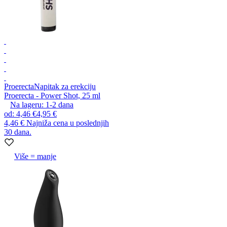
Proerecta
Napitak za erekciju
Proerecta - Power Shot, 25 ml
Na lageru:
1-2
dana
od
:
4,46 €
4,95 €
4,46 €
Najniža cena u poslednjih
30 dana.
Više = manje