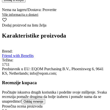
Nema na lageru!
Dostava: Proverite
Više informacija o dostavi
Dodaj proizvod na listu želja
Karakteristike proizvoda
Brend:
Friend with Benefits
Težina:
1711
Predstavnik u EU:
EQOM Purchasing B.V.
, Phoenixweg 6
, 9641
KS
, Netherlands;
info@eqom.com;
Recenzije kupaca
Pročitajte iskustva drugih korisnika i podelite svoje mišljenje. Svaka
recenzija pomaže drugima da bolje izaberu i pomaže nama da se
unapredimo!
Oddaj mnenje
Prosečna ocena proizvoda