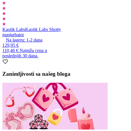
Kaotik Labs
Kaotik Labs Shotty
masturbator
Na lageru:
1-2
dana
129,95 €
110,46 €
Najniža cena u
poslednjih 30 dana.
Zanimljivosti sa našeg bloga