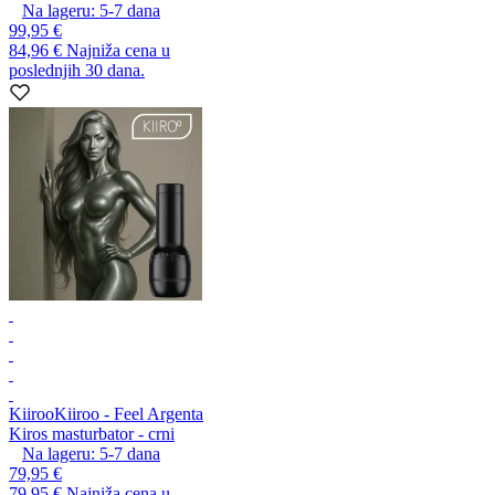
Na lageru:
5-7
dana
99,95 €
84,96 €
Najniža cena u
poslednjih 30 dana.
Kiiroo
Kiiroo - Feel Argenta
Kiros masturbator - crni
Na lageru:
5-7
dana
79,95 €
79,95 €
Najniža cena u