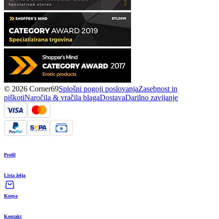
© 2026 Corner69
Splošni pogoji poslovanja
Zasebnost in
piškoti
Naročila & vračila blaga
Dostava
Darilno zavijanje
Profil
Lista želja
Korpa
Kontakt