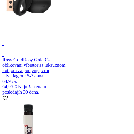
Rosy Gold
Rosy Gold C-
oblikovani vibrator sa luksuznom
kutijom za punjenje, crni
Na lageru:
5-7
dana
64,95 €
64,95 €
Najniža cena u
poslednjih 30 dana.