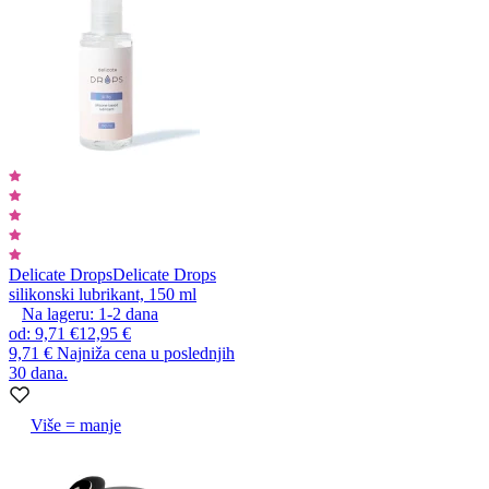
Delicate Drops
Delicate Drops
silikonski lubrikant, 150 ml
Na lageru:
1-2
dana
od
:
9,71 €
12,95 €
9,71 €
Najniža cena u poslednjih
30 dana.
Više = manje