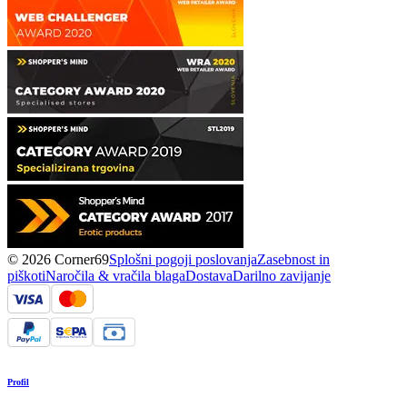
© 2026 Corner69
Splošni pogoji poslovanja
Zasebnost in
piškoti
Naročila & vračila blaga
Dostava
Darilno zavijanje
Profil