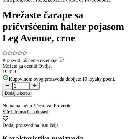
1
of
Mrežaste čarape sa
5
pričvršćenim halter pojasom
Leg Avenue, crne
Proizvod još nema recenzije.
Možete ga oceniti
Ovdje.
19,95 €
Kupovinom ovog proizvoda dobijate
19
loyalty poeni.
Dodaj u korpu
Nema na lageru!
Dostava: Proverite
Više informacija o dostavi
Dodaj proizvod na listu želja
Karakteristike proizvoda