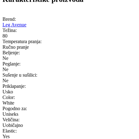
Brend:
Leg Avenue
Težina:
80
Temperatura pranja:
Ručno pranje
Beljenje:
Ne
Peglanje:
Ne
Sušenje u sušilici:
Ne
Priklapanje:
Usko
Color:
White
Pogodno za:
Uniseks
Veličina:
Uobičajno
Elastic:
Yes