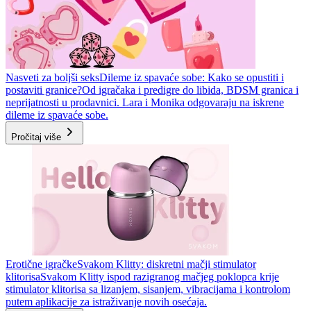
Nasveti za boljši seks
Dileme iz spavaće sobe: Kako se opustiti i
postaviti granice?
Od igračaka i predigre do libida, BDSM granica i
neprijatnosti u prodavnici. Lara i Monika odgovaraju na iskrene
dileme iz spavaće sobe.
Pročitaj više
Erotične igračke
Svakom Klitty: diskretni mačji stimulator
klitorisa
Svakom Klitty ispod razigranog mačjeg poklopca krije
stimulator klitorisa sa lizanjem, sisanjem, vibracijama i kontrolom
putem aplikacije za istraživanje novih osećaja.