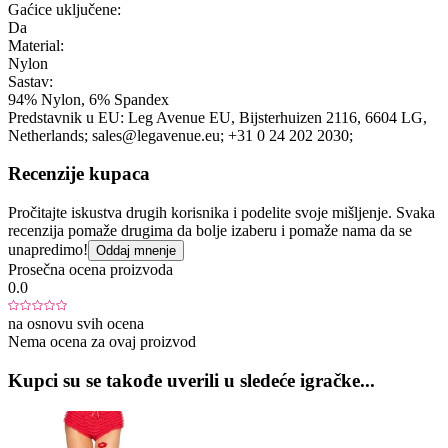
Gaćice uključene:
Da
Material:
Nylon
Sastav:
94% Nylon, 6% Spandex
Predstavnik u EU:
Leg Avenue EU
, Bijsterhuizen 2116
, 6604 LG
,
Netherlands;
sales@legavenue.eu;
+31 0 24 202 2030;
Recenzije kupaca
Pročitajte iskustva drugih korisnika i podelite svoje mišljenje. Svaka
recenzija pomaže drugima da bolje izaberu i pomaže nama da se
unapredimo!
Oddaj mnenje
Prosečna ocena proizvoda
0.0
na osnovu svih ocena
Nema ocena za ovaj proizvod
Kupci su se takođe uverili u sledeće igračke...