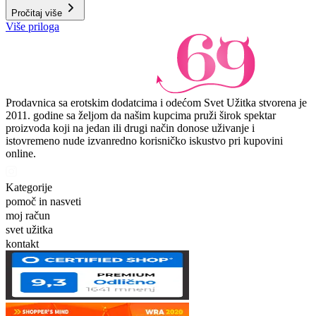
Pročitaj više
Više priloga
Prodavnica sa erotskim dodatcima i odećom Svet Užitka stvorena je
2011. godine sa željom da našim kupcima pruži širok spektar
proizvoda koji na jedan ili drugi način donose uživanje i
istovremeno nude izvanredno korisničko iskustvo pri kupovini
online.
Kategorije
pomoč in nasveti
moj račun
svet užitka
kontakt