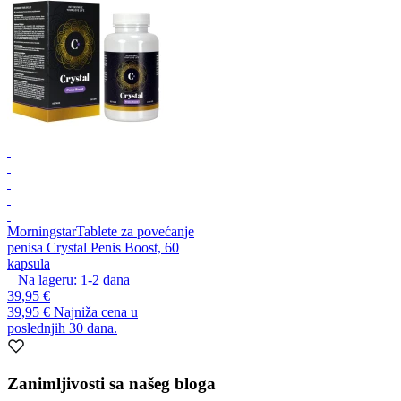
Morningstar
Tablete za povećanje
penisa Crystal Penis Boost, 60
kapsula
Na lageru:
1-2
dana
39,95 €
39,95 €
Najniža cena u
poslednjih 30 dana.
Zanimljivosti sa našeg bloga