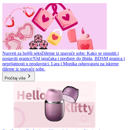
Nasveti za boljši seks
Dileme iz spavaće sobe: Kako se opustiti i
postaviti granice?
Od igračaka i predigre do libida, BDSM granica i
neprijatnosti u prodavnici. Lara i Monika odgovaraju na iskrene
dileme iz spavaće sobe.
Pročitaj više