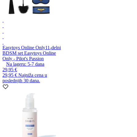
Easytoys Online Only
11-delni
BDSM set Easytoys Online
Only - Pilot's Passion
Na lageru:
5-7
dana
29,95 €
29,95 €
Najniža cena u
poslednjih 30 dana.