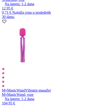
Na lageru:
1-2
dana
12,95 €
9,71 €
Najniža cena u poslednjih
30 dana.
MyMagicWand
Vibrator-masažer
MyMagicWand, roze
Na lageru:
1-2
dana
104,95 €