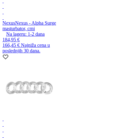
Nexus
Nexus - Alpha Surge
masturbator, crni
Na lageru:
1-2
dana
184,95 €
166,45 €
Najniža cena u
poslednjih 30 dana.