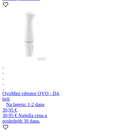
Ovo
Mini vibrator OVO - D4,
beli
Na lageru:
1-2
dana
30,95 €
30,95 €
Najniža cena u
poslednjih 30 dana.