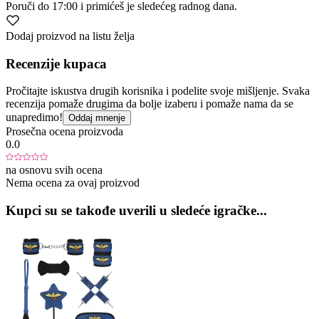
Poruči
do 17:00
i primićeš je sledećeg radnog dana.
Dodaj proizvod na listu želja
Recenzije kupaca
Pročitajte iskustva drugih korisnika i podelite svoje mišljenje. Svaka
recenzija pomaže drugima da bolje izaberu i pomaže nama da se
unapredimo!
Oddaj mnenje
Prosečna ocena proizvoda
0.0
na osnovu svih ocena
Nema ocena za ovaj proizvod
Kupci su se takođe uverili u sledeće igračke...