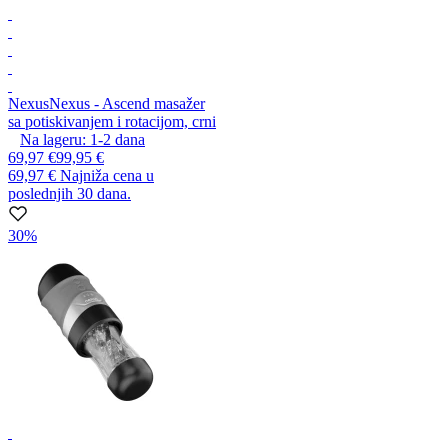
Nexus
Nexus - Ascend masažer
sa potiskivanjem i rotacijom, crni
Na lageru:
1-2
dana
69,97 €
99,95 €
69,97 €
Najniža cena u
poslednjih 30 dana.
30%