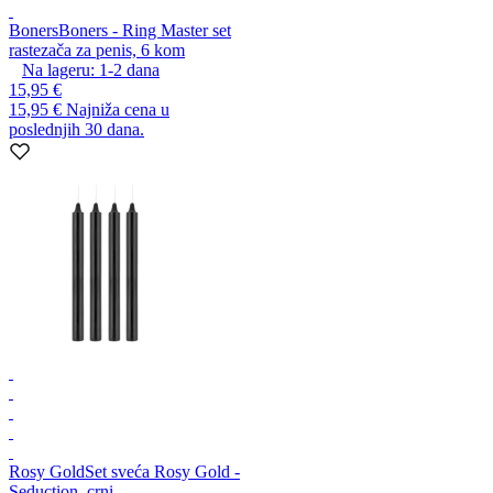
Boners
Boners - Ring Master set
rastezača za penis, 6 kom
Na lageru:
1-2
dana
15,95 €
15,95 €
Najniža cena u
poslednjih 30 dana.
Rosy Gold
Set sveća Rosy Gold -
Seduction, crni