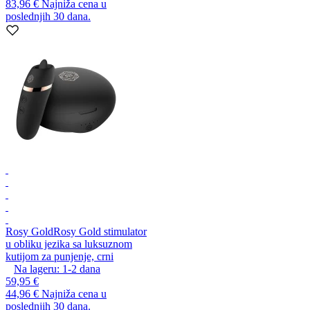
83,96 €
Najniža cena u
poslednjih 30 dana.
Rosy Gold
Rosy Gold stimulator
u obliku jezika sa luksuznom
kutijom za punjenje, crni
Na lageru:
1-2
dana
59,95 €
44,96 €
Najniža cena u
poslednjih 30 dana.