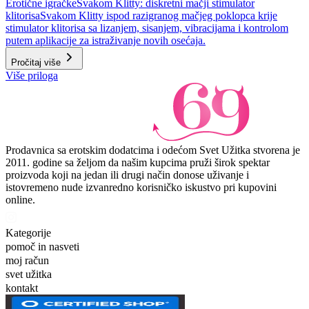
Erotične igračke
Svakom Klitty: diskretni mačji stimulator
klitorisa
Svakom Klitty ispod razigranog mačjeg poklopca krije
stimulator klitorisa sa lizanjem, sisanjem, vibracijama i kontrolom
putem aplikacije za istraživanje novih osećaja.
Pročitaj više
Više priloga
Prodavnica sa erotskim dodatcima i odećom Svet Užitka stvorena je
2011. godine sa željom da našim kupcima pruži širok spektar
proizvoda koji na jedan ili drugi način donose uživanje i
istovremeno nude izvanredno korisničko iskustvo pri kupovini
online.
Kategorije
pomoč in nasveti
moj račun
svet užitka
kontakt