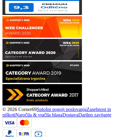
© 2026 Corner69
Splošni pogoji poslovanja
Zasebnost in
piškoti
Naročila & vračila blaga
Dostava
Darilno zavijanje