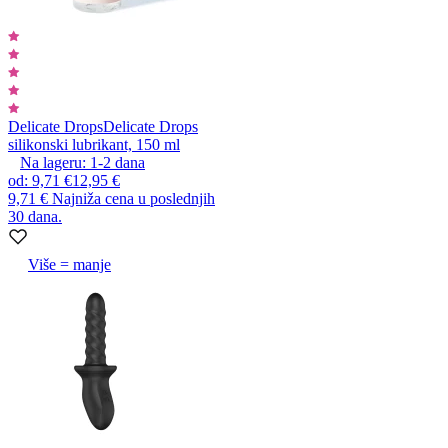
Delicate Drops
Delicate Drops
silikonski lubrikant, 150 ml
Na lageru:
1-2
dana
od
:
9,71 €
12,95 €
9,71 €
Najniža cena u poslednjih
30 dana.
Više = manje