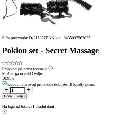
Šifra proizvoda
:
D-215807
EAN kod
:
8435097562025
Poklon set - Secret Massage
Proizvod još nema recenzije.
Možete ga oceniti
Ovdje.
18,95 €
Kupovinom ovog proizvoda dobijate
18
loyalty poeni.
Dodaj u korpu
Na lageru:
Dostava
1-2
radni dani