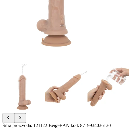
Item
Šifra proizvoda
:
121122-Beige
EAN kod
:
8719934036130
1