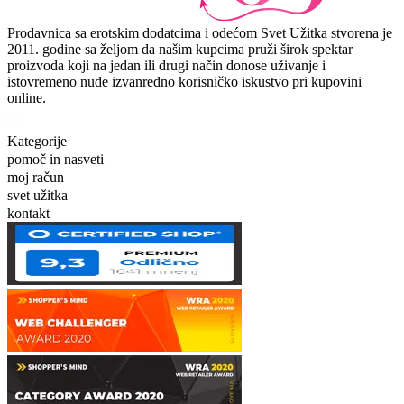
Prodavnica sa erotskim dodatcima i odećom Svet Užitka stvorena je
2011. godine sa željom da našim kupcima pruži širok spektar
proizvoda koji na jedan ili drugi način donose uživanje i
istovremeno nude izvanredno korisničko iskustvo pri kupovini
online.
Kategorije
pomoč in nasveti
moj račun
svet užitka
kontakt