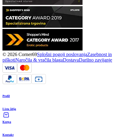
© 2026 Corner69
Splošni pogoji poslovanja
Zasebnost in
piškoti
Naročila & vračila blaga
Dostava
Darilno zavijanje
Profil
Lista želja
Korpa
Kontakt