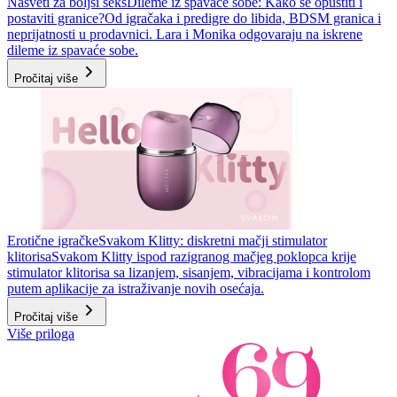
Nasveti za boljši seks
Dileme iz spavaće sobe: Kako se opustiti i
postaviti granice?
Od igračaka i predigre do libida, BDSM granica i
neprijatnosti u prodavnici. Lara i Monika odgovaraju na iskrene
dileme iz spavaće sobe.
Pročitaj više
Erotične igračke
Svakom Klitty: diskretni mačji stimulator
klitorisa
Svakom Klitty ispod razigranog mačjeg poklopca krije
stimulator klitorisa sa lizanjem, sisanjem, vibracijama i kontrolom
putem aplikacije za istraživanje novih osećaja.
Pročitaj više
Više priloga