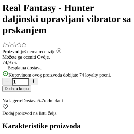
of
Real Fantasy - Hunter
10
daljinski upravljani vibrator sa
prskanjem
Proizvod još nema recenzije.
Možete ga oceniti
Ovdje.
74,95 €
Besplatna dostava
Kupovinom ovog proizvoda dobijate
74
loyalty poeni.
Dodaj u korpu
Na lageru:
Dostava
5-7
radni dani
Dodaj proizvod na listu želja
Karakteristike proizvoda