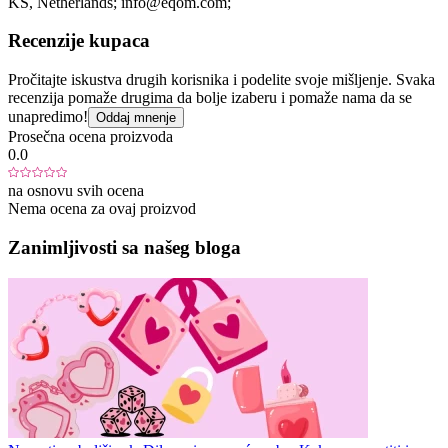
KS
, Netherlands;
info@eqom.com;
Recenzije kupaca
Pročitajte iskustva drugih korisnika i podelite svoje mišljenje. Svaka
recenzija pomaže drugima da bolje izaberu i pomaže nama da se
unapredimo!
Oddaj mnenje
Prosečna ocena proizvoda
0.0
na osnovu svih ocena
Nema ocena za ovaj proizvod
Zanimljivosti sa našeg bloga