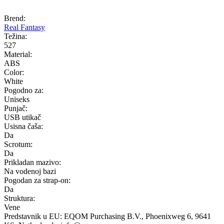
Brend:
Real Fantasy
Težina:
527
Material:
ABS
Color:
White
Pogodno za:
Uniseks
Punjač:
USB utikač
Usisna čaša:
Da
Scrotum:
Da
Prikladan mazivo:
Na vodenoj bazi
Pogodan za strap-on:
Da
Struktura:
Vene
Predstavnik u EU:
EQOM Purchasing B.V.
, Phoenixweg 6
, 9641