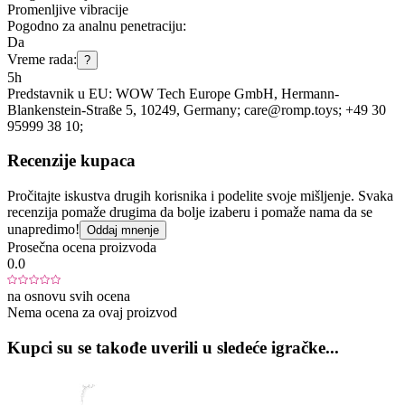
Promenljive vibracije
Pogodno za analnu penetraciju:
Da
Vreme rada:
?
5h
Predstavnik u EU:
WOW Tech Europe GmbH
, Hermann-
Blankenstein-Straße 5
, 10249
, Germany;
care@romp.toys;
+49 30
95999 38 10;
Recenzije kupaca
Pročitajte iskustva drugih korisnika i podelite svoje mišljenje. Svaka
recenzija pomaže drugima da bolje izaberu i pomaže nama da se
unapredimo!
Oddaj mnenje
Prosečna ocena proizvoda
0.0
na osnovu svih ocena
Nema ocena za ovaj proizvod
Kupci su se takođe uverili u sledeće igračke...