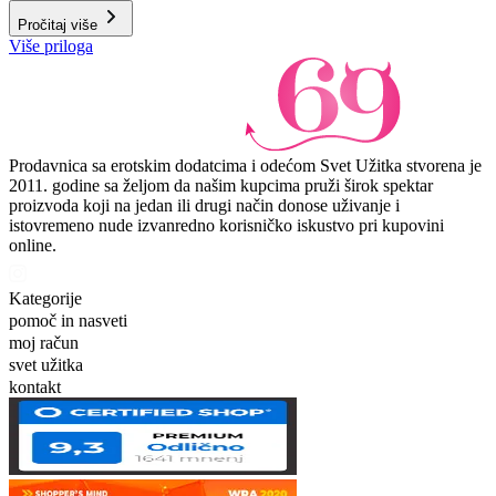
Pročitaj više
Više priloga
Prodavnica sa erotskim dodatcima i odećom Svet Užitka stvorena je
2011. godine sa željom da našim kupcima pruži širok spektar
proizvoda koji na jedan ili drugi način donose uživanje i
istovremeno nude izvanredno korisničko iskustvo pri kupovini
online.
Kategorije
pomoč in nasveti
moj račun
svet užitka
kontakt