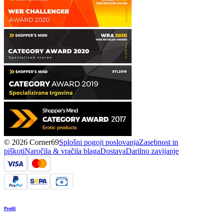
© 2026 Corner69
Splošni pogoji poslovanja
Zasebnost in
piškoti
Naročila & vračila blaga
Dostava
Darilno zavijanje
Profil