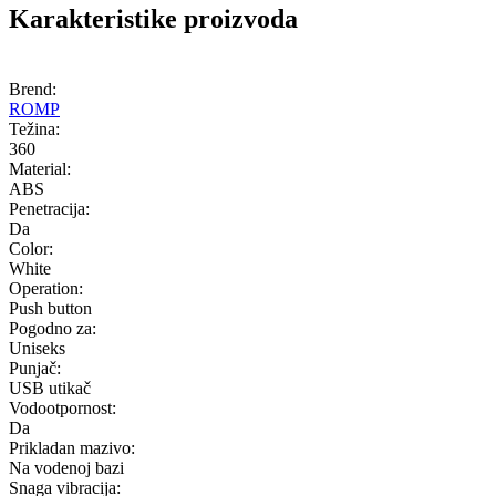
Karakteristike proizvoda
Brend:
ROMP
Težina:
360
Material:
ABS
Penetracija:
Da
Color:
White
Operation:
Push button
Pogodno za:
Uniseks
Punjač:
USB utikač
Vodootpornost:
Da
Prikladan mazivo:
Na vodenoj bazi
Snaga vibracija: