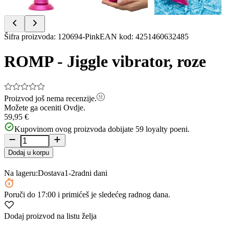
Item
Šifra proizvoda
:
120694-Pink
EAN kod
:
4251460632485
1
of
ROMP - Jiggle vibrator, roze
9
Proizvod još nema recenzije.
Možete ga oceniti
Ovdje.
59,95 €
Kupovinom ovog proizvoda dobijate
59
loyalty poeni.
Dodaj u korpu
Na lageru:
Dostava
1-2
radni dani
Poruči
do 17:00
i primićeš je sledećeg radnog dana.
Dodaj proizvod na listu želja