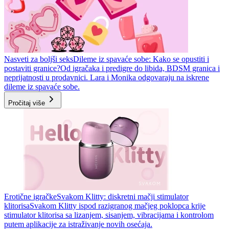
Nasveti za boljši seks
Dileme iz spavaće sobe: Kako se opustiti i
postaviti granice?
Od igračaka i predigre do libida, BDSM granica i
neprijatnosti u prodavnici. Lara i Monika odgovaraju na iskrene
dileme iz spavaće sobe.
Pročitaj više
Erotične igračke
Svakom Klitty: diskretni mačji stimulator
klitorisa
Svakom Klitty ispod razigranog mačjeg poklopca krije
stimulator klitorisa sa lizanjem, sisanjem, vibracijama i kontrolom
putem aplikacije za istraživanje novih osećaja.