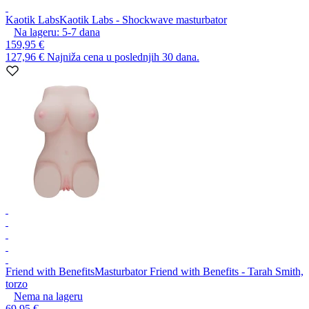
Kaotik Labs
Kaotik Labs - Shockwave masturbator
Na lageru:
5-7
dana
159,95 €
127,96 €
Najniža cena u poslednjih 30 dana.
Friend with Benefits
Masturbator Friend with Benefits - Tarah Smith,
torzo
Nema na lageru
69,95 €