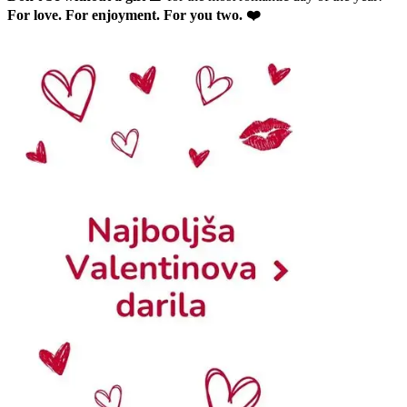
For love. For enjoyment. For you two. ❤️