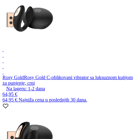
Rosy Gold
Rosy Gold C-oblikovani vibrator sa luksuznom kutijom
za punjenje, crni
Na lageru:
1-2
dana
64,95 €
64,95 €
Najniža cena u poslednjih 30 dana.