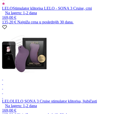
LELO
Stimulator klitorisa LELO - SONA 3 Cruise, crni
Na lageru:
1-2
dana
169,00 €
135,20 €
Najniža cena u poslednjih 30 dana.
LELO
LELO SONA 3 Cruise stimulator klitorisa, ljubičasti
Na lageru:
1-2
dana
169,00 €