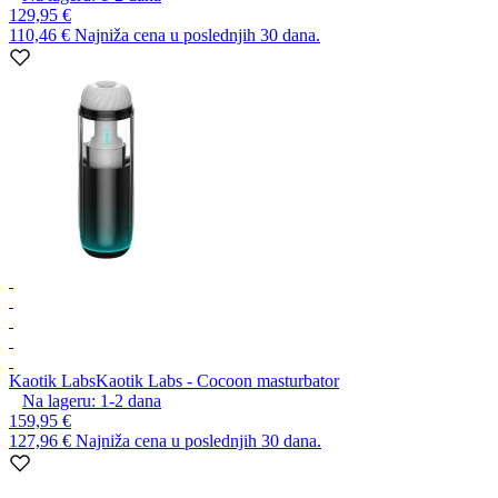
129,95 €
110,46 €
Najniža cena u poslednjih 30 dana.
Kaotik Labs
Kaotik Labs - Cocoon masturbator
Na lageru:
1-2
dana
159,95 €
127,96 €
Najniža cena u poslednjih 30 dana.