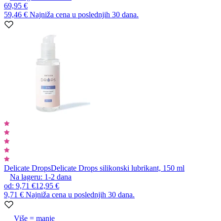
69,95 €
59,46 €
Najniža cena u poslednjih 30 dana.
Delicate Drops
Delicate Drops silikonski lubrikant, 150 ml
Na lageru:
1-2
dana
od
:
9,71 €
12,95 €
9,71 €
Najniža cena u poslednjih 30 dana.
Više = manje