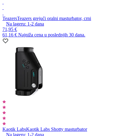
Teazers
Teazers grejući oralni masturbator, crni
Na lageru:
1-2
dana
71,95 €
61,16 €
Najniža cena u poslednjih 30 dana.
Kaotik Labs
Kaotik Labs Shotty masturbator
Na lageru:
1-2
dana