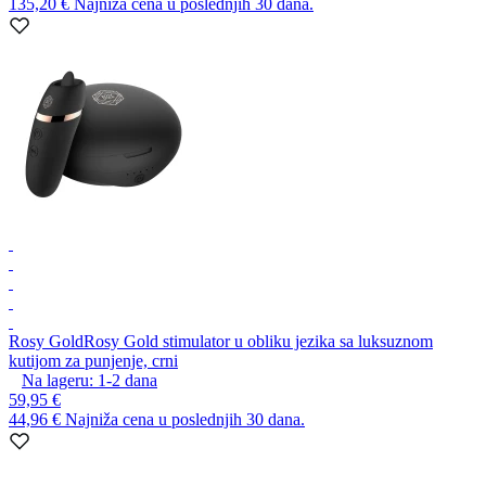
135,20 €
Najniža cena u poslednjih 30 dana.
Rosy Gold
Rosy Gold stimulator u obliku jezika sa luksuznom
kutijom za punjenje, crni
Na lageru:
1-2
dana
59,95 €
44,96 €
Najniža cena u poslednjih 30 dana.