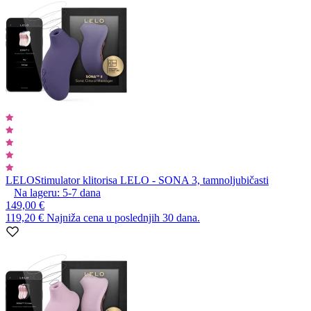
LELO
Stimulator klitorisa LELO - SONA 3, tamnoljubičasti
Na lageru:
5-7
dana
149,00 €
119,20 €
Najniža cena u poslednjih 30 dana.