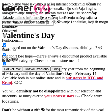
Kako bismo vaše iskustvo u našoj internet prodavnici učinili što
boljim.
Koristimo kolačiće za personalizaciju sadržaja i oglasa,
omogućavanje funkcija društvenih mreža i analizu saobraćaja.
Takođe delimo informacije o vašem korišćenju našeg sajta sa
partnerima za društvene mreže, oglašavanje i analitiku, koji ih mogu
kombinov
Obavezni
Valentine's Day
Funkcionalni
You missed out on the Valentine's Day discounts, didn't you? 😢
Statistika
But don’t lose hope—there's always a discounted product available
Marketing
in the Sale category. Check our main store menu!
We have Valentine’s Day discounts every year from the beginning
Dozvoli sve
Dozvoli izabrano
Odbij
of February until the day of
Valentine's Day - February 14
.
Available both in our online store and in
our stores in BTC and
Kranj
. 😊😊
You will
definitely not be disappointed
with our selection and
<-- Check store
discounts, so hurry over to
your nearest store
locations.
Don't be without a gift 🎁
for the most romantic day of the year!