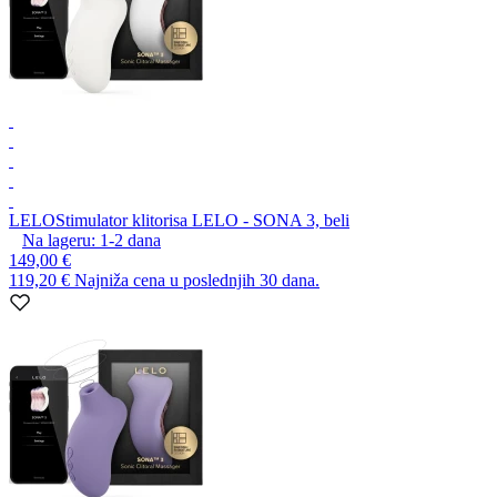
LELO
Stimulator klitorisa LELO - SONA 3, beli
Na lageru:
1-2
dana
149,00 €
119,20 €
Najniža cena u poslednjih 30 dana.