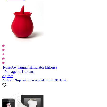
Rose Joy lizajući stimulator klitorisa
Na lageru:
1-2
dana
29,95 €
22,46 €
Najniža cena u poslednjih 30 dana.