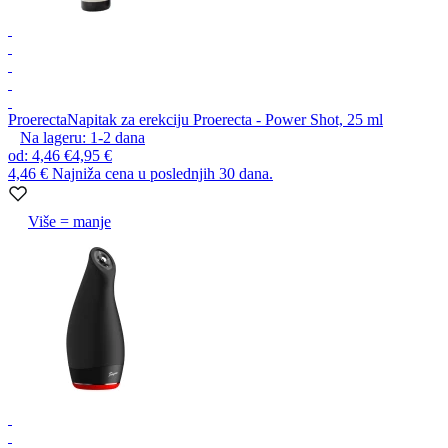
Proerecta
Napitak za erekciju Proerecta - Power Shot, 25 ml
Na lageru:
1-2
dana
od
:
4,46 €
4,95 €
4,46 €
Najniža cena u poslednjih 30 dana.
Više = manje