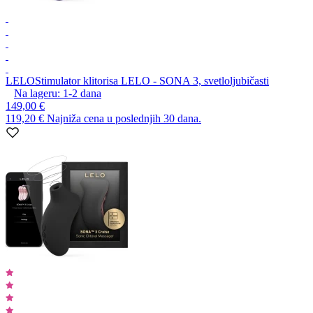
LELO
Stimulator klitorisa LELO - SONA 3, svetloljubičasti
Na lageru:
1-2
dana
149,00 €
119,20 €
Najniža cena u poslednjih 30 dana.