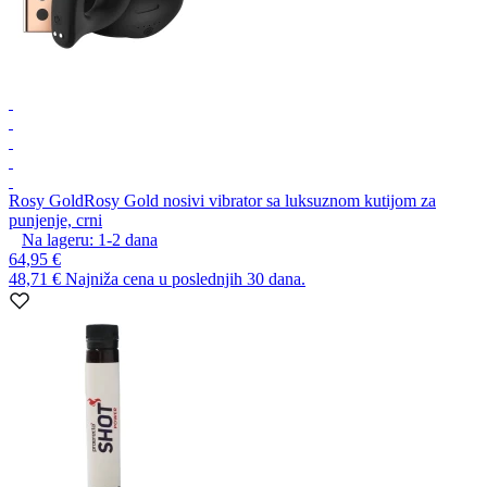
Rosy Gold
Rosy Gold nosivi vibrator sa luksuznom kutijom za
punjenje, crni
Na lageru:
1-2
dana
64,95 €
48,71 €
Najniža cena u poslednjih 30 dana.