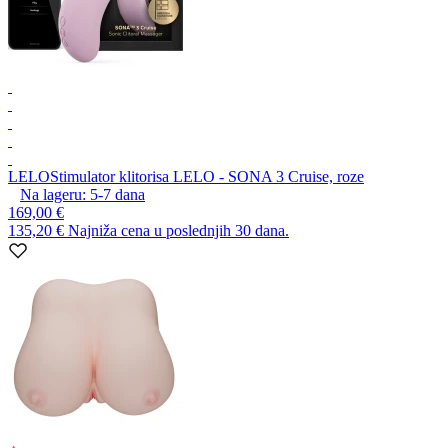
LELO
Stimulator klitorisa LELO - SONA 3 Cruise, roze
Na lageru:
5-7
dana
169,00 €
135,20 €
Najniža cena u poslednjih 30 dana.