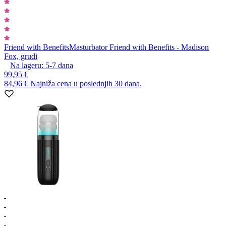
Friend with Benefits
Masturbator Friend with Benefits - Madison
Fox, grudi
Na lageru:
5-7
dana
99,95 €
84,96 €
Najniža cena u poslednjih 30 dana.