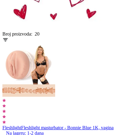
Item
Broj proizvoda:
20
1
of
0
Fleshlight
Fleshlight masturbator - Bonnie Blue 1K, vagina
Na lageru:
1-2
dana