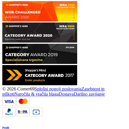
© 2026 Corner69
Splošni pogoji poslovanja
Zasebnost in
piškoti
Naročila & vračila blaga
Dostava
Darilno zavijanje
Profil